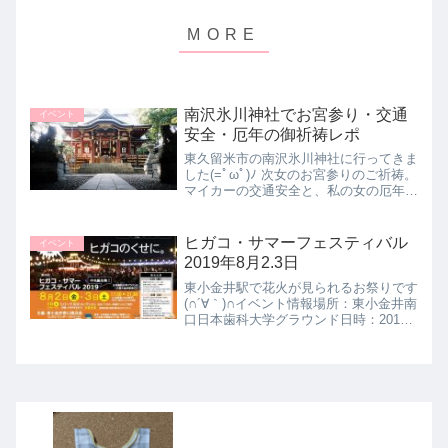
南沢氷川神社でお宮参り・交通
イベント
安全・厄年の御祈祷レポ
東久留米市の南沢氷川神社に行ってきま
した(=ﾟωﾟ)ﾉ 次女のお宮参りのご祈祷。
マイカーの交通安全と、私の女の厄年
(３２歳)のお祓いです。 お参りに行った
日、次女は生後１００日ちょっとでし
た。お宮参りはどこの神社にいけ
ヒガコ・サマーフェスティバル
イベント
ば・・・？我が家は昨年...
2019年8月2.3日
東小金井駅で花火が見られるお祭りです
(∩´∀｀)∩イベント情報場所：東小金井南
口日本歯科大学グラウンド日時：2019
年8月2日・3日 雨天の場合1日のみ延
期(4日まで)時間：17：30～21：30（開
門17：00/21：00閉門）2日・3日...