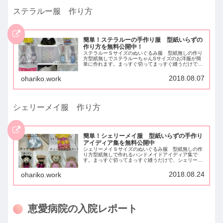
ステラルー服 作り方
簡単！ステラルーの手作り服 型紙いらずの
作り方を無料公開中！
ステラルーＳサイズのぬいぐるみ服 型紙無しの作り
方型紙無しでステラルーちゃんSサイズのお洋服が簡
単に作れます。まっすぐ切ってまっすぐ縫うだけで完
成するので、初めての方にもおすすめです。長方形を
組み合わせてお洋服や小物になっていくやり方で
2018.08.07
ohariko.work
す。...
シェリーメイ服 作り方
簡単！シェリーメイ服 型紙いらずの手作り
アイディア集を無料公開中
シェリーメイＳサイズのぬいぐるみ服 型紙無しの作
り方型紙無しで作れるハンドメイドアイディア集で
す。まっすぐ切ってまっすぐ縫うだけで、シェリーメ
イＳサイズの可愛いお洋服が作れます！長方形を組み
合わせてお洋服や小物になっていくやり方です。直線
2018.08.24
ohariko.work
縫...
恵愛病院の入院レポート