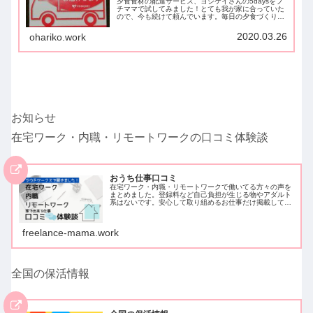
夕食食材の配達サービス、ヨシケイさんの5daysをプ
チママで試してみました！とても我が家に合っていた
ので、今も続けて頼んでいます。毎日の夕食づくりっ
て、とっても大変ですよね(;´･ω･) 私は調理師で料理
自体は好きなのですが、自炊に負担を強...
2020.03.26
ohariko.work
お知らせ
在宅ワーク・内職・リモートワークの口コミ体験談
おうち仕事口コミ
在宅ワーク・内職・リモートワークで働いてる方々の声を
まとめました。登録料など自己負担が生じる物やアダルト
系はないです。安心して取り組めるお仕事だけ掲載してい
ます。クラウドワークスでアンケートを取ったため、クラ
ウドワークスに登録し働いている方…
freelance-mama.work
全国の保活情報