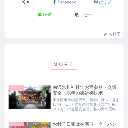
X
Facebook
はてブ
LINE
コピー
お針子
南沢氷川神社でお宮参り・交通
イベント
安全・厄年の御祈祷レポ
東久留米市の南沢氷川神社に行ってきま
した(=ﾟωﾟ)ﾉ 次女のお宮参りのご祈祷。
マイカーの交通安全と、私の女の厄年
(３２歳)のお祓いです。 お参りに行った
日、次女は生後１００日ちょっとでし
た。お宮参りはどこの神社にいけ
お針子日和は在宅ワーク・ハン
イベント
ば・・・？我が家は昨年...