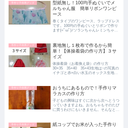
バーになります。
型紙無し！100均手ぬぐいでメ
手作り子供用グッズ
ルちゃん服 簡単リボンワンピ
ース
巻くタイプのワンピース、ラップドレス
です。100均の手ぬぐいとリボンで作り
ます(=ﾟωﾟ)ﾉソランちゃんレミンちゃん
にもちょうどいいです。ソランちゃんレ
ミンちゃんは、メルちゃんより少し細身
です。巻き方も2通りあるので、作り方
裏地無し１枚布で作るから簡
手作り子供用グッズ
の後で解説してい...
単！【体操着袋の作り方】３サ
イズ
体操着袋（お着換え袋）の作り方
30×35 35×40 35×43生地は↑の写真の
イチゴと赤×白い水玉のオックス生地を
使いました。材料・アクリルテープ
2.5ｃｍくらいのもの・アクリル紐 中
くらいの太さのもの4-5ｍｍ道具・手芸
おうちにあるもので！手作りマ
手作り子供用グッズ
用はさみ・ラ...
ラカスの作り方
子どもの興味はすぐに次から次へとうつ
っていきますよね。おもちゃもそのたび
に買うわけにもいきません。そんなとき
は家にあるものをおもちゃに変身させま
しょう！今回はそんなおうちにあるもの
でできる手作りマラカスをご紹介しま
紙コップでお米が入った手作り
手作り子供用グッズ
す。材料を用意して入れるだ...