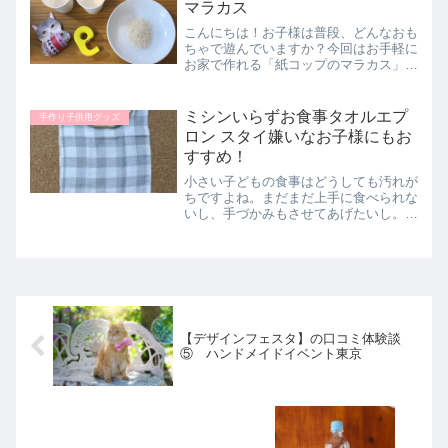
マラカス
こんにちは！お子様は普段、どんなおも
ちゃで遊んでいますか？今回はお手軽に
お家で作れる「紙コップのマラカス」を
ご紹介します。簡単に楽しく、オリジナ
ルのおもちゃが作れるので是非、お子様
と一緒に作ってみてください。手作りマ
ミシンいらずお食事タオルエプ
手作り子供用グッズ
ラカスは中も外もオリジナ...
ロン スタイ嫌いなお子様にもお
すすめ！
小さい子どもの食事はどうしても汚れが
ちですよね。まだまだ上手に食べられな
いし、手づかみもさせてあげたいし。だ
けど、テーブルや床、服が汚れるのも…
というママも多いのではないでしょう
か。お食事スタイもその対策のひとつ。
市販のものもたくさんありま...
【デザインフェスタ】の口コミ体験談
⑤ ハンドメイドイベント東京