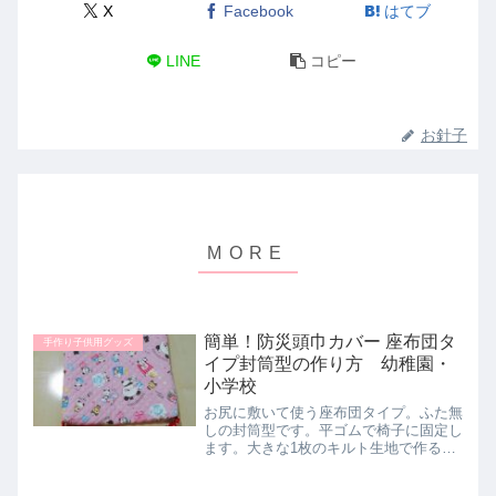
X
Facebook
はてブ
LINE
コピー
お針子
簡単！防災頭巾カバー 座布団タ
手作り子供用グッズ
イプ封筒型の作り方 幼稚園・
小学校
お尻に敷いて使う座布団タイプ。ふた無
しの封筒型です。平ゴムで椅子に固定し
ます。大きな1枚のキルト生地で作るの
で縫うところが少なくて簡単です。幼稚
園・小学校低学年のサイズの防災頭巾カ