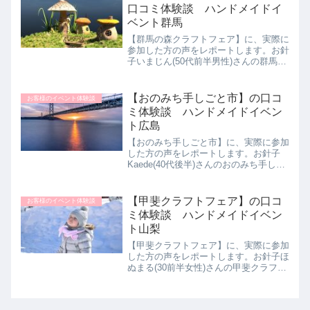
ントに行ったことがなく...
口コミ体験談 ハンドメイドイ
ベント群馬
【群馬の森クラフトフェア】に、実際に
参加した方の声をレポートします。お針
子いまじん(50代前半男性)さんの群馬の
森クラフトフェア体験談をご紹介しま
す。20年ほど前から色々な広告媒体で
宣伝しているのは知っていたのですが、
【おのみち手しごと市】の口コ
お客様のイベント体験談
開催が土日なのでサービ...
ミ体験談 ハンドメイドイベン
ト広島
【おのみち手しごと市】に、実際に参加
した方の声をレポートします。お針子
Kaede(40代後半)さんのおのみち手しご
と市体験談をご紹介します。フリーマー
ケットの参加(最終的にはネット販売)を
目標とし他の出店者の観察と自分のスキ
【甲斐クラフトフェア】の口コ
お客様のイベント体験談
ルアップの為に多...
ミ体験談 ハンドメイドイベン
ト山梨
【甲斐クラフトフェア】に、実際に参加
した方の声をレポートします。お針子ほ
ぬまる(30前半女性)さんの甲斐クラフト
フェア体験談をご紹介します。ハンドメ
イドイベントが好きでよく参加していま
す。特に子供が1歳なので、子供服や帽