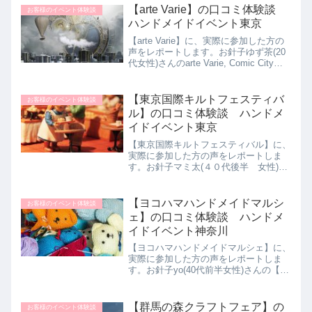
【arte Varie】の口コミ体験談
お客様のイベント体験談
ハンドメイドイベント東京
【arte Varie】に、実際に参加した方の
声をレポートします。お針子ゆず茶(20
代女性)さんのarte Varie, Comic City体
験談をご紹介します。もともとツイッタ
ーなどでハンドメイド作家さんの作品を
見るのが好きで、こちらの...
【東京国際キルトフェスティバ
お客様のイベント体験談
ル】の口コミ体験談 ハンドメ
イドイベント東京
【東京国際キルトフェスティバル】に、
実際に参加した方の声をレポートしま
す。お針子マミ太(４０代後半 女性)さ
んの東京国際キルトフェスティバル体験
談をご紹介します。パッチワークを習っ
ていた時に先生からチケットを貰ったの
【ヨコハマハンドメイドマルシ
お客様のイベント体験談
が切っ掛けです。その当時...
ェ】の口コミ体験談 ハンドメ
イドイベント神奈川
【ヨコハマハンドメイドマルシェ】に、
実際に参加した方の声をレポートしま
す。お針子yo(40代前半女性)さんの【ヨ
コハマハンドメイドマルシェ】体験談を
ご紹介します。ハンドメイドを見るの
も、するのも大好きなのに、今までイベ
【群馬の森クラフトフェア】の
お客様のイベント体験談