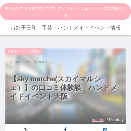
生活お役立ち情報ブログです。ステラルー・シェリーメイのお洋服など
も
お針子日和 手芸・ハンドメイドイベント情報
お客様のイベント体験談
2019.11.10
2024.11.22
【sky marche(スカイマルシ
ェ）】の口コミ体験談 ハンドメ
イドイベント大阪
oakdog
/ Pixabay