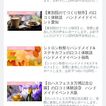
ます。お針子にこ(30代前半女性)さんの
山口きららハンドメイドマーケット体験
談をご紹介します。私の母がハンドメイ
ドのものが好きで、見に行ったりするの
【東別院のてづくり朝市】の口
お客様のイベント体験談
がとても好きです。去...
コミ体験談 ハンドメイドイベ
ント愛知
【東別院のてづくり朝市】に、実際に参
加した方の声をレポートします。お針子
しいたけマフィン(20代前半女性)さんの
東別院のてづくり朝市体験談をご紹介し
ます。愛知県に住んでいるので近くでや
っているのを偶然見つけたからです。調
シトロン秋祭りハンドメイド&
お客様のイベント体験談
べたらアクセサリーや...
ステキカフェの口コミ体験談
ハンドメイドイベント福島
【シトロン秋祭りハンドメイド&ステキ
カフェ】に、実際に参加した方の声をレ
ポートします。お針子つめいろ(20代女
性)さんのシトロン秋祭りハンドメイド&
ステキカフェ体験談をご紹介します。ハ
ンドメイド好きの友人に誘われたのがき
【ロハスフェスタ万博記念公
お客様のイベント体験談
っかけ、ハンドメイド...
園】の口コミ体験談③ ハンド
メイドイベント大阪
【ロハスフェスタ万博記念公園】に、実
際に参加した方の声をレポートします。