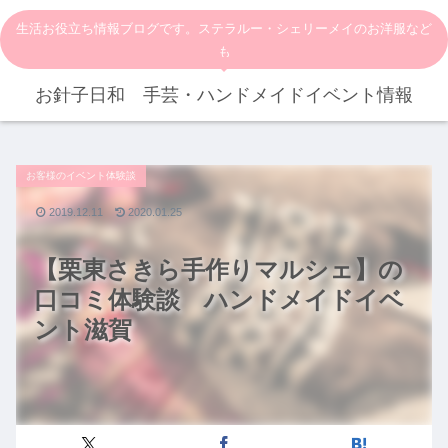
生活お役立ち情報ブログです。ステラルー・シェリーメイのお洋服など
も
お針子日和 手芸・ハンドメイドイベント情報
お客様のイベント体験談
2019.12.11
2020.01.25
【栗東さきら手作りマルシェ】の
口コミ体験談 ハンドメイドイベ
ント滋賀