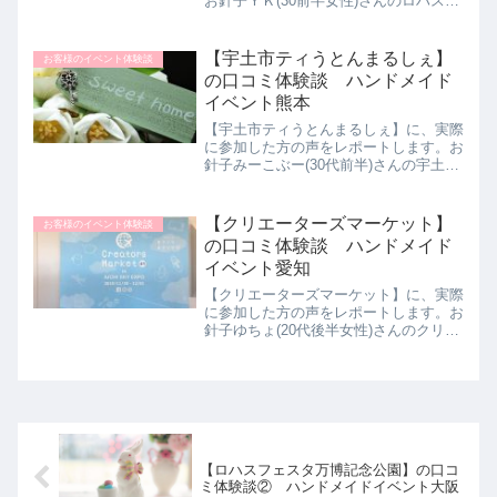
お針子ＹＫ(30前半女性)さんのロハスフ
ェスタ万博記念公園体験談をご紹介しま
す。ロハスフェスタはハンドメイドのも
のがたくさん出店していて、毎年参加で
【宇土市ティうとんまるしぇ】
お客様のイベント体験談
きる限り参加していま...
の口コミ体験談 ハンドメイド
イベント熊本
【宇土市ティうとんまるしぇ】に、実際
に参加した方の声をレポートします。お
針子みーこぶー(30代前半)さんの宇土市
ティうとんまるしぇ体験談をご紹介しま
す。毎月月末の土日に開催されているう
とんまるしぇ。家から車で17分くらい
【クリエーターズマーケット】
お客様のイベント体験談
の場所で、買い物がて...
の口コミ体験談 ハンドメイド
イベント愛知
【クリエーターズマーケット】に、実際
に参加した方の声をレポートします。お
針子ゆちょ(20代後半女性)さんのクリエ
ーターズマーケット体験談をご紹介しま
す。元々自分もハンドメイドが好きで趣
味で色々作っています。たくさんの作家
さんの作品を見るのも...
【ロハスフェスタ万博記念公園】の口コ
ミ体験談② ハンドメイドイベント大阪