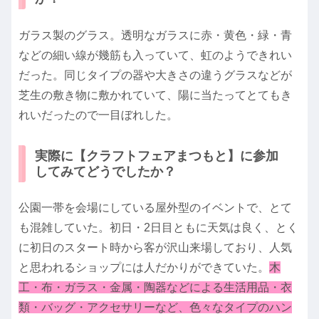
ガラス製のグラス。透明なガラスに赤・黄色・緑・青
などの細い線が幾筋も入っていて、虹のようできれい
だった。同じタイプの器や大きさの違うグラスなどが
芝生の敷き物に敷かれていて、陽に当たってとてもき
れいだったので一目ぼれした。
実際に【クラフトフェアまつもと】に参加
してみてどうでしたか？
公園一帯を会場にしている屋外型のイベントで、とて
も混雑していた。初日・2日目ともに天気は良く、とく
に初日のスタート時から客が沢山来場しており、人気
と思われるショップには人だかりができていた。
木
工・布・ガラス・金属・陶器などによる生活用品・衣
類・バッグ・アクセサリーなど、色々なタイプのハン