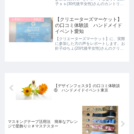
子ｓｓ(30代後半女性)さんのカントリー
フェスタ三木体験談をご紹介します。わ
たしが住んでいる地域ではとても有名な
イベントで、たくさんのお店が出店して
【クリエーターズマーケット】
お客様のイベント体験談
います。いろんなお店...
の口コミ体験談 ハンドメイド
イベント愛知
【クリエーターズマーケット】に、実際
に参加した方の声をレポートします。お
針子ゆちょ(20代後半女性)さんのクリエ
ーターズマーケット体験談をご紹介しま
す。元々自分もハンドメイドが好きで趣
味で色々作っています。たくさんの作家
さんの作品を見るのも...
【デザインフェスタ】の口コミ体験談
⑥ ハンドメイドイベント東京
マスキングテープ活用法 簡単なアレン
ジで星飾り☆＃マステスター