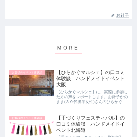
お針子
【ひらかぐマルシェ】の口コミ
お客様のイベント体験談
体験談 ハンドメイドイベント
大阪
【ひらかぐマルシェ】に、実際に参加し
た方の声をレポートします。お針子かの
まま(３０代後半女性)さんのひらかぐマ
ルシェ体験談をご紹介します。引っ越し
てきてからひらつーという枚方市の情報
サイトを見ていて、そこによく開催情報
【手づくりフェスティバル】の
お客様のイベント体験談
を出していてイベントの...
口コミ体験談 ハンドメイドイ
ベント北海道