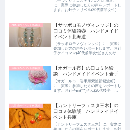
【手づくりフェスティバルin北海道】
に、実際に参加した方の声をレポートし
ます。お針子マリベル(30代前半女性)さ
んの手づくりフェスティバルin北海道体
験談をご紹介します。自分自身もポーセ
ラーツの教室に通っているためハンドメ
【サッポロモノヴィレッジ】の
お客様のイベント体験談
イドは好きで、ハン...
口コミ体験談③ ハンドメイド
イベント北海道
【サッポロモノヴィレッジ】に、実際に
参加した方の声をレポートします。お針
子ケイコママ(40代前半女性)さんのサッ
ポロモノヴィレッジ体験談をご紹介しま
す。テレビニュースで参加者募集という
のを見て、イベント内容が気になって検
【オガール市】の口コミ体験
お客様のイベント体験談
索して知りました。北...
談 ハンドメイドイベント岩手
【オガール市 岩手県紫波郡紫波町】
に、実際に参加した方の声をレポートし
ます。お針子mi(*''*)さん(20代後半 女
性)のオガール市体験談をご紹介しま
す。姉が副業でハンドメイド作家をして
います。以前からこのオガールという施
【カントリーフェスタ三木】の
お客様のイベント体験談
設で毎週のように...
口コミ体験談 ハンドメイドイ
ベント兵庫
【カントリーフェスタ三木】に、実際に
参加した方の声をレポートします。お針