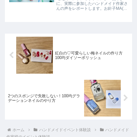
に、実際に参加したハンドメイド作家さ
んの声をレポートします。お針子MA(40
代前半)さんの九州ハンドメイドフェス
タin熊本体験談をご紹介します。知り合
いの出展者に誘われて参加しました。イ
ベント自体は大小様々...
紅白の♡可愛らしい梅ネイルの作り方
100均ダイソーポリッシュ
2つのスポンジで失敗しない！100均グラ
デーションネイルのやり方
ホーム
ハンドメイドイベント体験談
ハンドメイド
作家様のイベント体験談