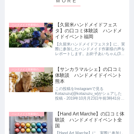
【久留米ハンドメイドフェス
ハンドメイド作家様のイベント体験談
タ】の口コミ体験談 ハンドメ
イドイベント福岡
【久留米ハンドメイドフェスタ】に、実
際に参加したハンドメイド作家様の声を
レポートします。お針子あいちゃん(30
代前半女性)さんの久留米ハンドメイド
フェスタ体験談をご紹介します。福岡に
以前住んでおり、馴染みがあった。ハン
【サンカラマルシェ】の口コミ
ハンドメイド作家様のイベント体験談
ドメイドイベントに以前...
体験談 ハンドメイドイベント
熊本
この投稿をInstagramで見る
Kotazuzu(@kotazuzu_w)がシェアした
投稿 - 2019年10月月23日午前3時41分
PDT【サンカラマルシェ】に、実際に参
加したハンドメイド作家さんの声をレポ
ートします。お針子みーこぶー(...
【Hand Art Marche】の口コミ体
ハンドメイド作家様のイベント体験談
験談 ハンドメイドイベント全
国
【Hand Art Marche】に、実際に参加し