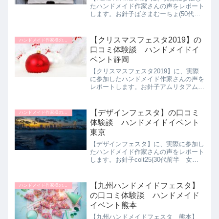
たハンドメイド作家さんの声をレポート
します。お針子ばさまむーちょ(50代前
半女性)さんのHand Art Marche体験談を
ご紹介します。ハンドメイドが好きで、
一度出展してみたかったから。...
【クリスマスフェスタ2019】の
ハンドメイド作家様のイベント体験談
口コミ体験談 ハンドメイドイ
ベント静岡
【クリスマスフェスタ2019】に、実際
に参加したハンドメイド作家さんの声を
レポートします。お針子アムリタアムリ
タ(３０代後半女性)さんのクリスマスフ
ェスタ2019体験談をご紹介します。前
職の同僚に誘われて、今年で3回目の出
【デザインフェスタ】の口コミ
ハンドメイド作家様のイベント体験談
店となりました。元...
体験談 ハンドメイドイベント
東京
【デザインフェスタ】に、実際に参加し
たハンドメイド作家さんの声をレポート
します。お針子colt25(30代前半 女性)
さんのデザインフェスタ体験談をご紹介
します。普段から趣味で羊毛フェルトや
レジンの作品を作り販売しています。大
【九州ハンドメイドフェスタ】
ハンドメイド作家様のイベント体験談
きなイベントに...
の口コミ体験談 ハンドメイド
イベント熊本
【九州ハンドメイドフェスタ 熊本】