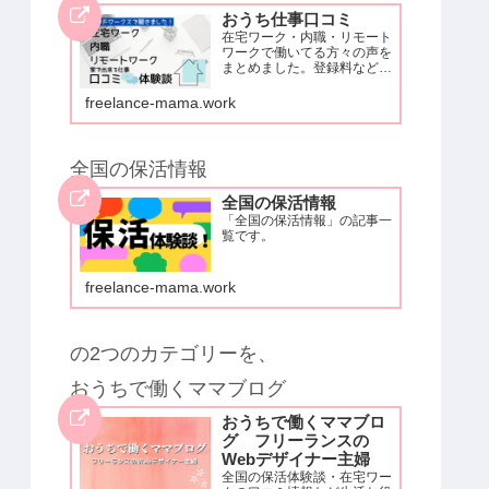
おうち仕事口コミ
在宅ワーク・内職・リモート
ワークで働いてる方々の声を
まとめました。登録料など自
己負担が生じる物やアダルト
系はないです。安心して取り
freelance-mama.work
組めるお仕事だけ掲載してい
ます。クラウドワークスでア
ンケートを取ったため、クラ
ウドワークスに登録し働いて
全国の保活情報
いる方…
全国の保活情報
「全国の保活情報」の記事一
覧です。
freelance-mama.work
の2つのカテゴリーを、
おうちで働くママブログ
おうちで働くママブロ
グ フリーランスの
Webデザイナー主婦
全国の保活体験談・在宅ワー