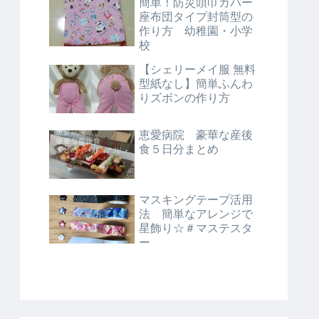
簡単！防災頭巾カバー
座布団タイプ封筒型の
作り方 幼稚園・小学
校
【シェリーメイ服 無料
型紙なし】簡単ふんわ
りズボンの作り方
恵愛病院 豪華な産後
食５日分まとめ
マスキングテープ活用
法 簡単なアレンジで
星飾り☆＃マステスタ
ー