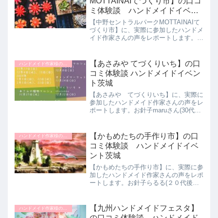
MOTTAINAIてづくり市】の口コ
ミ体験談 ハンドメイドイベン
ト東京
【中野セントラルパークMOTTAINAIて
づくり市】に、実際に参加したハンドメ
イド作家さんの声をレポートします。お
針子cococo(40代前半女性)さんの中野セ
ントラルパークMOTTAINAIてづくり市
体験談をご紹介します。以前から興味が
【あさみや てづくりいち】の口
ハンドメイド作家様のイベント体験談
あ...
コミ体験談 ハンドメイドイベン
ト茨城
【あさみや てづくりいち】に、実際に
参加したハンドメイド作家さんの声をレ
ポートします。お針子maruさん(30代前
半女性)のあさみや てづくりいち体験
談をご紹介します。お友達の作家さんが
出店していて、誘っていただきました。
【かもめたちの手作り市】の口
ハンドメイド作家様のイベント体験談
以前違うイベントで...
コミ体験談 ハンドメイドイベ
ント茨城
【かもめたちの手作り市】に、実際に参
加したハンドメイド作家さんの声をレポ
ートします。お針子らるる(２０代後半)
さんのかもめたちの手作り市体験談をご
紹介します。ハンドメイドを始めて数ヶ
月、イベントやマルシェ に出店してみ
【九州ハンドメイドフェスタ】
ハンドメイド作家様のイベント体験談
たいと強く思うようにな...
の口コミ体験談 ハンドメイド