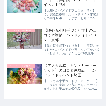
イベント熊本
【九州ハンドメイドフェスタ 熊本】
に、実際に参加したハンドメイド作家さ
んの声をレポートします。お針子MA(40
代前半)さんの九州ハンドメイドフェス
タin熊本体験談をご紹介します。知り合
いの出展者に誘われて参加しました。イ
【隨心院小町手づくり市】の口
ハンドメイド作家様のイベント体験談
ベント自体は大小様々...
コミ体験談 ハンドメイドイベ
ント京都
【隨心院小町手づくり市】に、実際に参
加したハンドメイド作家さんの声をレポ
ートします。お針子きなこ(30代後半女
性)さんの隨心院小町手づくり市体験談
をご紹介します。オリジナルアクセサリ
ーのハンドメイドを始めて、手作り市に
【アスカル幸手カントリーマー
ハンドメイド作家様のイベント体験談
参加してみたいとずっと...
ケット】の口コミ体験談 ハン
ドメイドイベント埼玉
【アスカル幸手カントリーマーケット】
に、実際に参加した方の声をレポートし
ます。お針子asuka(40代後半)さんのア
スカル幸手カントリーマーケット体験談
をご紹介します。参加した理由埼玉で一
番大きなイベントということで興味があ
ったから。主催者...