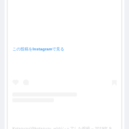
この投稿をInstagramで見る
Kotazuzu(@kotazuzu_w)がシェアした投稿
–
2019年 9月月20日午前7時50分PDT