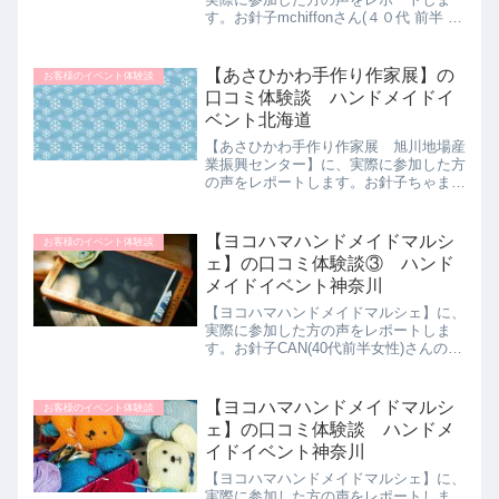
す。お針子mchiffonさん(４０代 前半 女
性)のsky marche(スカイマルシェ)体験
談をご紹介します。私自身がハンドメイ
ドが大好きで、出品もしている...
【あさひかわ手作り作家展】の
お客様のイベント体験談
口コミ体験談 ハンドメイドイ
ベント北海道
【あさひかわ手作り作家展 旭川地場産
業振興センター】に、実際に参加した方
の声をレポートします。お針子ちゃまこ
(40代後半女性)さんのあさひかわ手作り
作家展体験談をご紹介します。私自身、
ハンドメイドが好きで、最初は家で楽し
【ヨコハマハンドメイドマルシ
お客様のイベント体験談
んでいたのですが、こ...
ェ】の口コミ体験談③ ハンド
メイドイベント神奈川
【ヨコハマハンドメイドマルシェ】に、
実際に参加した方の声をレポートしま
す。お針子CAN(40代前半女性)さんのヨ
コハマハンドメイドマルシェ体験談をご
紹介します。元々ハンドメイドは趣味で
やっていました。数年前に本格的に始め
【ヨコハマハンドメイドマルシ
お客様のイベント体験談
たときにイベントや販...
ェ】の口コミ体験談 ハンドメ
イドイベント神奈川
【ヨコハマハンドメイドマルシェ】に、
実際に参加した方の声をレポートしま