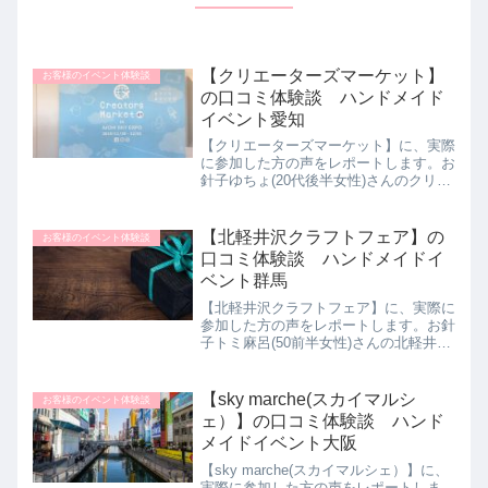
【クリエーターズマーケット】
お客様のイベント体験談
の口コミ体験談 ハンドメイド
イベント愛知
【クリエーターズマーケット】に、実際
に参加した方の声をレポートします。お
針子ゆちょ(20代後半女性)さんのクリエ
ーターズマーケット体験談をご紹介しま
す。元々自分もハンドメイドが好きで趣
味で色々作っています。たくさんの作家
【北軽井沢クラフトフェア】の
お客様のイベント体験談
さんの作品を見るのも...
口コミ体験談 ハンドメイドイ
ベント群馬
【北軽井沢クラフトフェア】に、実際に
参加した方の声をレポートします。お針
子トミ麻呂(50前半女性)さんの北軽井沢
クラフトフェア体験談をご紹介します。
ハンドメイドさんが一斉に集結して開催
されるクラフトフェアが好きで、色々な
【sky marche(スカイマルシ
お客様のイベント体験談
会場の情報を集め、気...
ェ）】の口コミ体験談 ハンド
メイドイベント大阪
【sky marche(スカイマルシェ）】に、
実際に参加した方の声をレポートしま