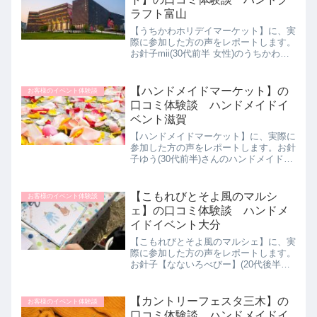
ラフト富山
【うちかわホリデイマーケット】に、実
際に参加した方の声をレポートします。
お針子mii(30代前半 女性)のうちかわホ
リデイマーケット体験談をご紹介しま
す。元々ハンドクラフト系のイベントが
好きで色々行っていた。通っていたテイ
【ハンドメイドマーケット】の
お客様のイベント体験談
クアウト専門のコー...
口コミ体験談 ハンドメイドイ
ベント滋賀
【ハンドメイドマーケット】に、実際に
参加した方の声をレポートします。お針
子ゆう(30代前半)さんのハンドメイドマ
ーケット体験談をご紹介します。ビバシ
ティ彦根に家族買い物に出かけたら、ま
たまたハンドメイドイベントを開催して
【こもれびとそよ風のマルシ
お客様のイベント体験談
いたので見て回りまし...
ェ】の口コミ体験談 ハンドメ
イドイベント大分
【こもれびとそよ風のマルシェ】に、実
際に参加した方の声をレポートします。
お針子【なないろべびー】(20代後半女
性)さんのこもれびとそよ風のマルシェ
体験談をご紹介します。親戚の方から誘
われて行きました。親戚の方は昨年も行
【カントリーフェスタ三木】の
お客様のイベント体験談
っていて、ハンドメイド...
口コミ体験談 ハンドメイドイ