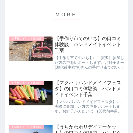
【手作り市てのいち】の口コミ
お客様のイベント体験談
体験談 ハンドメイドイベント
千葉
【手作り市てのいち】に、実際に参加し
た方の声をレポートします。お針子ミー
(30代後半女性)さんの手作り市てのいち
体験談をご紹介します。ハンドメイドが
作るの見るのも買うのも大好きなので参
加しました。どんな物が販売されている
【マクハリハンドメイドフェス
お客様のイベント体験談
か、また自分で作れそ...
タ】の口コミ体験談 ハンドメ
イドイベント千葉
【マクハリハンドメイドフェスタ】に、
実際に参加した方の声をレポートしま
す。お針子がんだいばー(30代前半男性)
さんのマクハリハンドメイドフェスタ体
験談をご紹介します。元々妻が手芸や粘
土細工が好きで、以前より行きたかった
【うちかわホリデイマーケッ
お客様のイベント体験談
ようで、誘われる形で参...
ト】の口コミ体験談 ハンドク