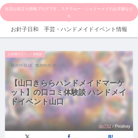
生活お役立ち情報ブログです。ステラルー・シェリーメイのお洋服など
も
お針子日和 手芸・ハンドメイドイベント情報
お客様のイベント体験談
2019.11.18
2020.01.25
【山口きららハンドメイドマーケ
ット】の口コミ体験談 ハンドメイ
ドイベント山口
dp792
/ Pixabay