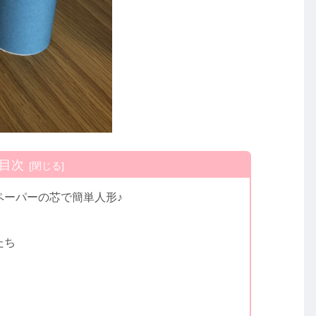
目次
ペーパーの芯で簡単人形♪
たち