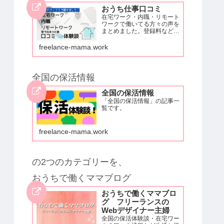
おうち仕事口コミ
在宅ワーク・内職・リモート
ワークで働いてる方々の声を
まとめました。登録料など自
己負担が生じる物やアダルト
系はないです。安心して取り
freelance-mama.work
組めるお仕事だけ掲載してい
ます。クラウドワークスでア
ンケートを取ったため、クラ
ウドワークスに登録し働いて
全国の保活情報
いる方…
全国の保活情報
「全国の保活情報」の記事一
覧です。
freelance-mama.work
の2つのカテゴリーを、
おうちで働くママブログ
おうちで働くママブロ
グ フリーランスの
Webデザイナー主婦
全国の保活体験談・在宅ワー