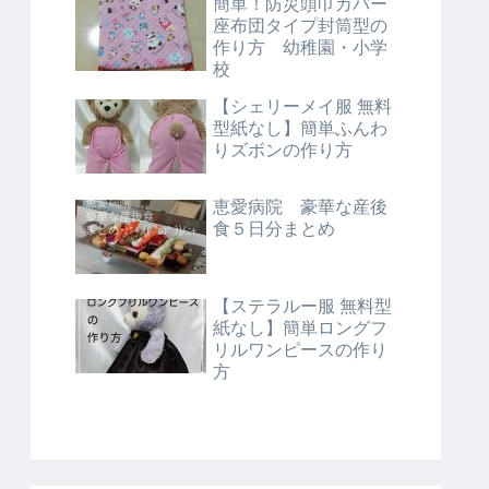
簡単！防災頭巾カバー
座布団タイプ封筒型の
作り方 幼稚園・小学
校
【シェリーメイ服 無料
型紙なし】簡単ふんわ
りズボンの作り方
恵愛病院 豪華な産後
食５日分まとめ
【ステラルー服 無料型
紙なし】簡単ロングフ
リルワンピースの作り
方