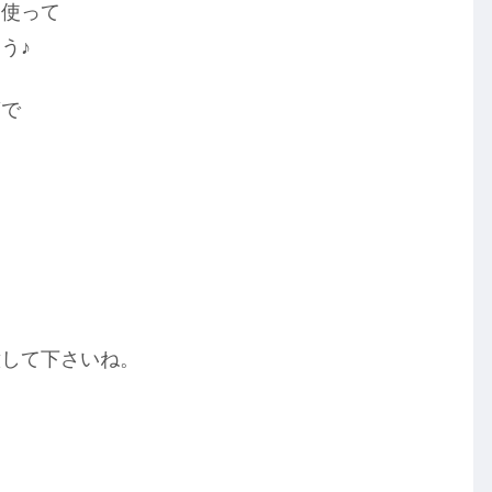
を使って
う♪
第で
！
意して下さいね。