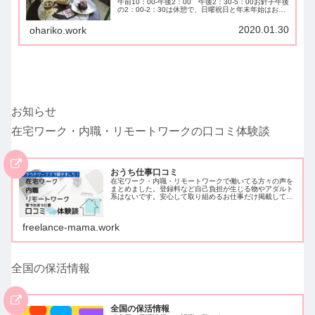
午前10：00-午後2：00 午後2：30-5：00お針子午後
の2：00-2：30は休憩で、日曜祝日と年末年始はお休
みです。・パスタセットにサラダもついています。3
種類ありますが、数量限定...
2020.01.30
ohariko.work
お知らせ
在宅ワーク・内職・リモートワークの口コミ体験談
おうち仕事口コミ
在宅ワーク・内職・リモートワークで働いてる方々の声を
まとめました。登録料など自己負担が生じる物やアダルト
系はないです。安心して取り組めるお仕事だけ掲載してい
ます。クラウドワークスでアンケートを取ったため、クラ
ウドワークスに登録し働いている方…
freelance-mama.work
全国の保活情報
全国の保活情報