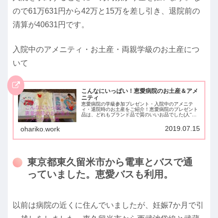
ので61万631円から42万と15万を差し引き、退院前の
清算が40631円です。
入院中のアメニティ・お土産・両親学級のお土産につ
いて
こんなにいっぱい！恵愛病院のお土産＆アメ
ニティ
恵愛病院の学級参加プレゼント・入院中のアメニテ
ィ・退院時のお土産をご紹介！恵愛病院のプレゼント
品は、どれもブランド品で質のいいお品でした(人''▽
｀) ヘリアンタスや赤ちゃんの城やファミリアです。
百貨店などに入っているようなお店のもので、買...
2019.07.15
ohariko.work
東京都東久留米市から電車とバスで通
っていました。恵愛バスも利用。
以前は病院の近くに住んでいましたが、妊娠7か月で引