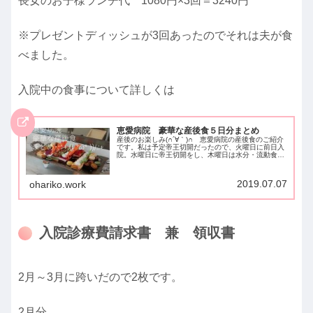
長女のお子様ランチ代 1080円×3回＝3240円
※プレゼントディッシュが3回あったのでそれは夫が食
べました。
入院中の食事について詳しくは
恵愛病院 豪華な産後食５日分まとめ
産後のお楽しみ(∩´∀｀)∩ 恵愛病院の産後食のご紹介
です。私は予定帝王切開だったので、火曜日に前日入
院。水曜日に帝王切開をし、木曜日は水分・流動食・
お粥でした。産後食は金曜日スタートで5日分です。
曜日ごとにメニューが決まっています。2年前...
2019.07.07
ohariko.work
入院診療費請求書 兼 領収書
2月～3月に跨いだので2枚です。
2月分