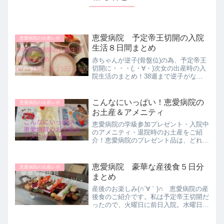
恵愛病院 予定帝王切開の入院
恵愛病院の出産レポ
生活８日間まとめ
赤ちゃんが逆子(骨盤位)の為、予定帝王
切開に・・・(;・∀・)次女の出産時の入
院生活のまとめ！38週まで逆子がなお
らないので、日にちを決めてやる予定帝
王切開をすることになりました。前日入
院からなので、8日間の日程です。恵愛
こんなにいっぱい！恵愛病院の
恵愛病院の出産レポ
病院のタブレット内...
お土産＆アメニティ
恵愛病院の学級参加プレゼント・入院中
のアメニティ・退院時のお土産をご紹
介！恵愛病院のプレゼント品は、どれも
ブランド品で質のいいお品でした(人''▽
｀) ヘリアンタスや赤ちゃんの城やフ
ァミリアです。百貨店などに入っている
恵愛病院 豪華な産後食５日分
恵愛病院の出産レポ
ようなお店のもので、買...
まとめ
産後のお楽しみ(∩´∀｀)∩ 恵愛病院の産
後食のご紹介です。私は予定帝王切開だ
ったので、火曜日に前日入院。水曜日に
帝王切開をし、木曜日は水分・流動食・
お粥でした。産後食は金曜日スタートで