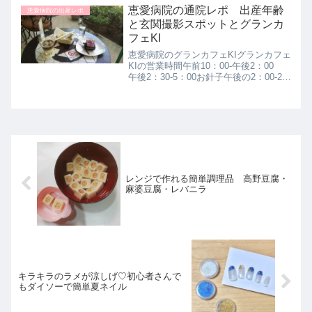
5日分です。曜日ごとにメニューが決ま
恵愛病院の通院レポ 出産年齢
恵愛病院の出産レポ
っています。2年前...
と玄関撮影スポットとグランカ
フェKI
恵愛病院のグランカフェKIグランカフェ
KIの営業時間午前10：00-午後2：00
午後2：30-5：00お針子午後の2：00-2：
30は休憩で、日曜祝日と年末年始はお
休みです。・パスタセットにサラダもつ
いています。3種類ありますが、数量限
定...
レンジで作れる簡単調理品 高野豆腐・
麻婆豆腐・レバニラ
キラキラのラメが涼しげ♡初心者さんで
もダイソーで簡単夏ネイル