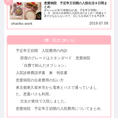
恵愛病院 予定帝王切開の入院生活８日間ま
とめ
赤ちゃんが逆子(骨盤位)の為、予定帝王切開に・・・
(;・∀・)次女の出産時の入院生活のまとめ！38週まで
逆子がなおらないので、日にちを決めてやる予定帝王
切開をすることになりました。前日入院からなので、
8日間の日程です。恵愛病院のタブレット内...
2019.07.09
ohariko.work
目次
予定帝王切開 入院費用の内訳
部屋のグレードはスタンダード 恵愛病院
「自費で頼んだオプション」
入院診療費請求書 兼 領収書
恵愛病院の出産費用の払い方
東京都東久留米市から電車とバスで通っていまし
た。恵愛バスも利用。
次女が黄疸で入院しました。
恵愛病院 予定帝王切開の入院費用についてまとめ