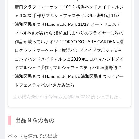
溝口クラフトマーケット 10/12 横浜ハンドメイドマルシ
ェ 10/20 手作りマルシェフェスティバルin淵野辺 11/3
浦和区民まつりHandmade Park 11/17 アートフェステ
ィバルinさがみはら 浦和区民まつりのフライヤーに私の
作品が載っています♡ #TOKYO SQUARE GARDEN #溝
口クラフトマーケット #横浜ハンドメイドマルシェ #ヨ
コハマハンドメイドマルシェ2019 #ヨコハマハンドメイ
ドマルシェ #手作りマルシェフェスティバルin淵野辺 #
浦和区民まつりHandmade Park #浦和区民まつり #アー
トフェスティバルinさがみはら
あいぼん@spring flying
さん(@abo0222)がシェアした投稿 –
20
出品ＮＧのもの
ペットを連れての出店