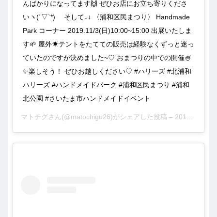
んばかりになってます🙌 ぜひお店にお立ち寄りくださ
いヽ(´▽`*)ゝ そして↓↓ 〈浦和区民まつり〉 Handmade
Park コーナー 2019.11/3(日)10:00~15:00 出展いたしま
す🌱 屋外☀テントをたてての販売は経験なくずっと迷っ
ていたのですが決めました~♡ おまつりの中での開催🍧
✨楽しそう！ ぜひお越しください♡ #ハリーズ #北浦和
ハリーズ #ハンドメイドパーク #浦和区民まつり #浦和
北公園 #さいたま市ハンドメイドイベント
マトチグさん(@matochigu26)がシェアした投稿 –
2019年 7月月16日午後10時33分PDT