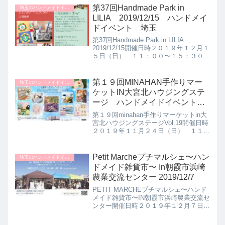
動車道所沢ICから約5分JR武蔵野線新座
第37回Handmade Park in
埼玉のハンドメイドイベント
駅か...
LILIA 2019/12/15 ハンドメイ
ドイベント 埼玉
第37回Handmade Park in LILIA
2019/12/15開催日時２０１９年１２月１
５日（日） １１：００〜１５：３０ハ
ンドメイドイベントの開催場所川口総合
文化センターLILIA1階展示ホール埼玉県
川口市川口3－1－1雨天屋...
第１９回MINAHAN手作りマー
埼玉のハンドメイドイベント
ケットIN大宮北ハウジングステ
ージ ハンドメイドイベント
埼玉
第１９回minahan手作りマーケットin大
宮北ハウジングステージVol.19開催日時
２０１９年１１月２４日（日） １１：
００〜１６：００ハンドメイドイベント
の開催場所大宮北ハウジングステージ室
内会場（インフォメーションセンター）
Petit Marcheプチマルシェ〜ハン
埼玉のハンドメイドイベント
及び屋外会...
ドメイド雑貨市〜 In朝霞市浜崎
農業交流センター 2019/12/7
PETIT MARCHEプチマルシェ〜ハンド
メイド雑貨市〜IN朝霞市浜崎農業交流セ
ンター開催日時２０１９年１２月７日
（土） １０：００〜１５：００ハンド
メイドイベントの開催場所朝霞市浜崎農