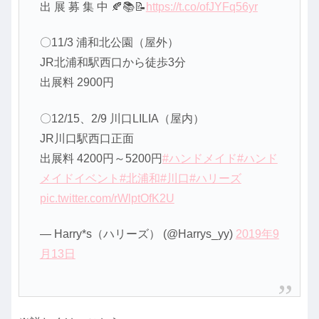
出 展 募 集 中 🍂📚📝
https://t.co/ofJYFq56yr
〇11/3 浦和北公園（屋外）
JR北浦和駅西口から徒歩3分
出展料 2900円
〇12/15、2/9 川口LILIA（屋内）
JR川口駅西口正面
出展料 4200円～5200円
#ハンドメイド
#ハンド
メイドイベント
#北浦和
#川口
#ハリーズ
pic.twitter.com/rWlptOfK2U
— Harry*s（ハリーズ） (@Harrys_yy)
2019年9
月13日