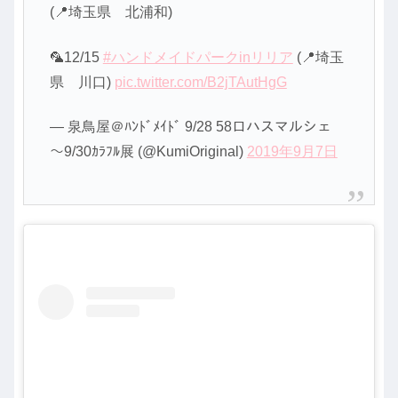
(📍埼玉県 北浦和)
🦜12/15
#ハンドメイドパークinリリア
(📍埼玉
県 川口)
pic.twitter.com/B2jTAutHgG
— 泉鳥屋＠ﾊﾝﾄﾞﾒｲﾄﾞ 9/28 58ロハスマルシェ
〜9/30ｶﾗﾌﾙ展 (@KumiOriginal)
2019年9月7日