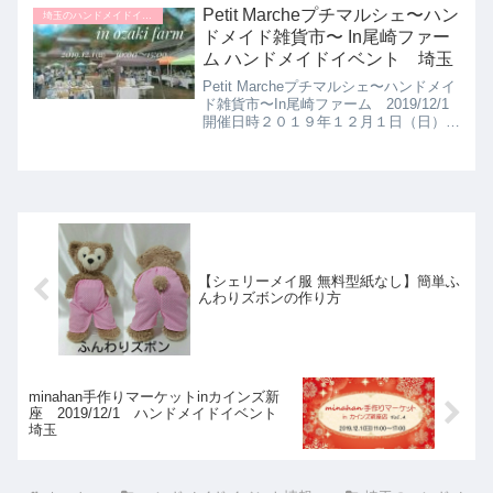
業交流センター〒351-0033 埼玉県朝
Petit Marcheプチマルシェ〜ハン
埼玉のハンドメイドイベント
霞市浜崎1...
ドメイド雑貨市〜 In尾崎ファー
ム ハンドメイドイベント 埼玉
Petit Marcheプチマルシェ〜ハンドメイ
ド雑貨市〜In尾崎ファーム 2019/12/1
開催日時２０１９年１２月１日（日）
１０：００〜１５：００ハンドメイドイ
ベントの開催場所尾崎ファーム 〒352-
0022埼玉県新座市本多１−２−２...
【シェリーメイ服 無料型紙なし】簡単ふ
んわりズボンの作り方
minahan手作りマーケットinカインズ新
座 2019/12/1 ハンドメイドイベント
埼玉