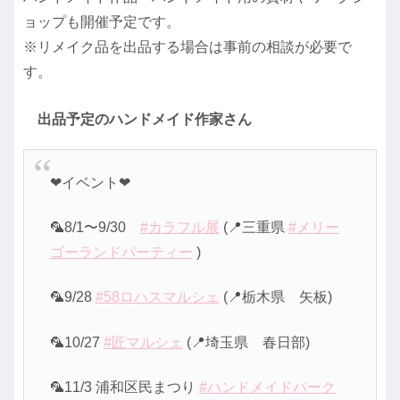
ョップも開催予定です。
※リメイク品を出品する場合は事前の相談が必要で
す。
出品予定のハンドメイド作家さん
❤イベント❤
🦜8/1〜9/30
#カラフル展
(📍三重県
#メリー
ゴーランドパーティー
)
🦜9/28
#58ロハスマルシェ
(📍栃木県 矢板)
🦜10/27
#匠マルシェ
(📍埼玉県 春日部)
🦜11/3 浦和区民まつり
#ハンドメイドパーク