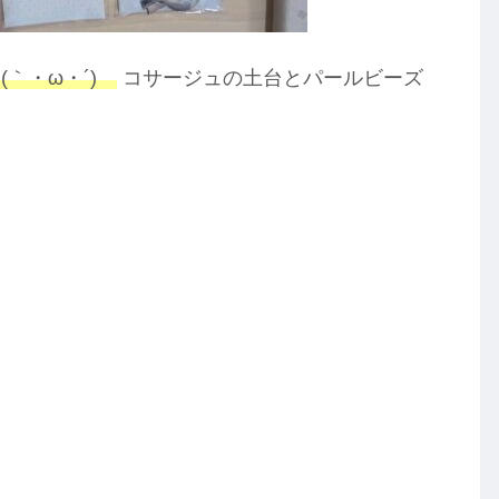
｀・ω・´)ゞ
コサージュの土台とパールビーズ
。