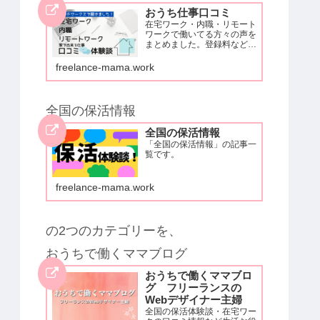
おうち仕事口コミ
在宅ワーク・内職・リモート
ワークで働いてる方々の声を
まとめました。登録料など自
己負担が生じる物やアダルト
系はないです。安心して取り
freelance-mama.work
組めるお仕事だけ掲載してい
ます。クラウドワークスでア
ンケートを取ったため、クラ
ウドワークスに登録し働いて
全国の保活情報
いる方…
全国の保活情報
「全国の保活情報」の記事一
覧です。
freelance-mama.work
の2つのカテゴリーを、
おうちで働くママブログ
おうちで働くママブロ
グ フリーランスの
Webデザイナー主婦
全国の保活体験談・在宅ワー