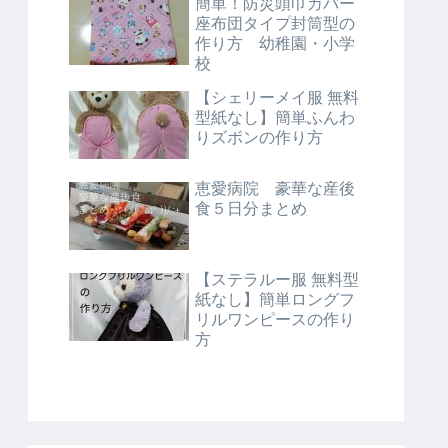
簡単！防災頭巾カバー
座布団タイプ封筒型の
作り方 幼稚園・小学
校
【シェリーメイ服 無料
型紙なし】簡単ふんわ
りズボンの作り方
恵愛病院 豪華な産後
食５日分まとめ
【ステラルー服 無料型
紙なし】簡単ロングフ
リルワンピースの作り
方