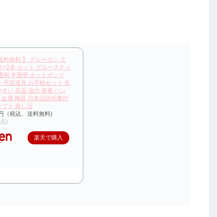
送料無料 】 グルーガン ス
本+2本 セット グルースティ
 透明 半透明 ホットボンド
ー 手芸道具 お手軽セット 先
すい 高温 強力 接着 ハン
Y 金属 陶器 日本語説明書付
ラフト 推し活
0円（税込、送料無料)
時点)
楽天で購入