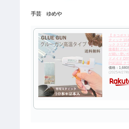
手芸 ゆめや
【 ネコポス 
ティック 10
ック クリア
接着剤 グル
が細い 使いや
ドメイド DI
PSE認証 ク
価格：1,68
(2025/4/27